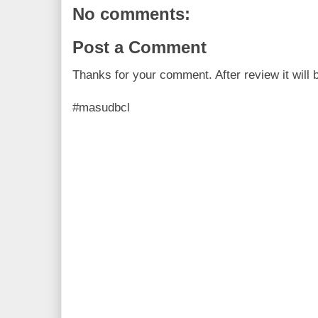
No comments:
k
s
t
Post a Comment
Thanks for your comment. After review it will 
#masudbcl