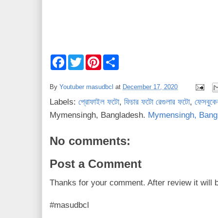
F
T
P
S
a
w
i
h
c
i
n
a
e
t
t
r
By
Youtuber masudbcl
at
December 17, 2020
b
t
e
e
o
e
r
Labels:
প্রোফাইল ফটো
,
ফিচার ফটো রেগুলার ফটো
,
ফেসবুক
o
r
e
k
s
Mymensingh, Bangladesh.
Mymensingh, Bang
t
No comments:
Post a Comment
Thanks for your comment. After review it will 
#masudbcl