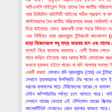
আইএসপি লাইসেন্স দিছে তাদের বৈধ জাতীয় পরিচয়প
আর ডিজিটাল আইসিটি আইনের সঠিক প্রয়োগ না থ
কাস্টমারদের বৈধ জাতীয় পরিচয়পত্র নম্বর ভেরিফাই না 
দিয়ে যাইতাছে যেমন: রাজধানী ঢাকা শহরে বিভিন্
এবং নির্বিঘ্নে তারা ব্রডব্যান্ড ইন্টারনেট কানেকশন
(
ছাড়া নিজেদেরকে শুধূ মাত্র ফরেনার বলে এবং তাদের 
ফ্লাটে নিয়ে ব্যবহার করতাছে। বেশী টাকার লোভ
সাথে জড়িত হইতাছে আর আমার ষ্টাডি মোতাবেক ব্রডব
কখনো হ্যাকড হইতে পারেন না যদি আপনার সমস্ত স
একটি ধারনা:
কোথাও যদি ব্রডব্যান্ড (তার) এর ইন্
সেখানে হ্যাকারদের উপস্থিতি টের পাবেন না বল
ধরনের ক্যাবলের মাঢে টেরিফোনের তারের যে ক্যাবল ব
মেইন কম্পিউচটার পর্যন্ত চলে আসতে পারে। ফ
সেখানে তারের ভেতরে এই টেলিফোন তারের মিক্সার 
কানেকটিভিট সেখানেও কোন ব্যাপার থাকতে পারে।