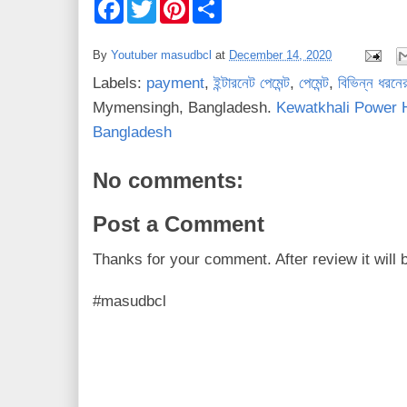
F
T
P
S
a
w
i
h
c
i
n
a
e
t
t
r
By
Youtuber masudbcl
at
December 14, 2020
b
t
e
e
o
e
r
Labels:
payment
,
ইন্টারনেট পেমেন্ট
,
পেমেন্ট
,
বিভিন্ন ধরনের
o
r
e
k
s
Mymensingh, Bangladesh.
Kewatkhali Power
t
Bangladesh
No comments:
Post a Comment
Thanks for your comment. After review it will 
#masudbcl