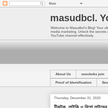
masudbcl. Yo
Welcome to Masudbcl's Blog! Your ult
media marketing. Unlock the secrets o
YouTube channel effectively.
About Us
seoclerks join
Proof of Identification
Sex
Thursday, December 31, 2020
টিকটক, লাইকি ও বিগো লাইভের 