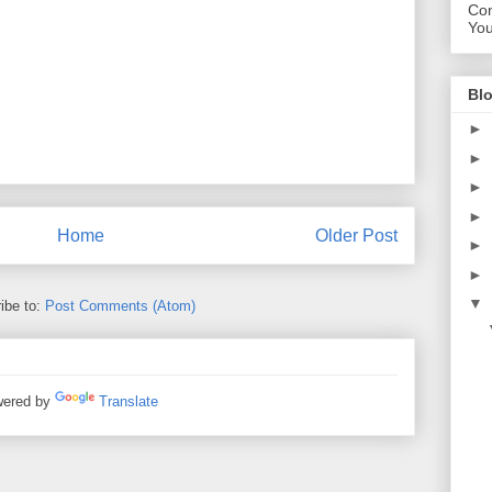
Con
Yo
Blo
►
►
►
►
Home
Older Post
►
►
▼
ibe to:
Post Comments (Atom)
ered by
Translate