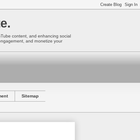
e.
uTube content, and enhancing social
se engagement, and monetize your
ment
Sitemap