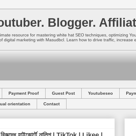
utuber. Blogger. Affiliat
imate resource for mastering white hat SEO techniques, optimizing Yo
f digital marketing with Masudbcl. Learn how to drive traffic, increa
Payment Proof
Guest Post
Youtubeseo
Pay
ual orientation
Contact
বিরুদ্ধে হাইকোর্টে নালিশ | TikTok | Likee |