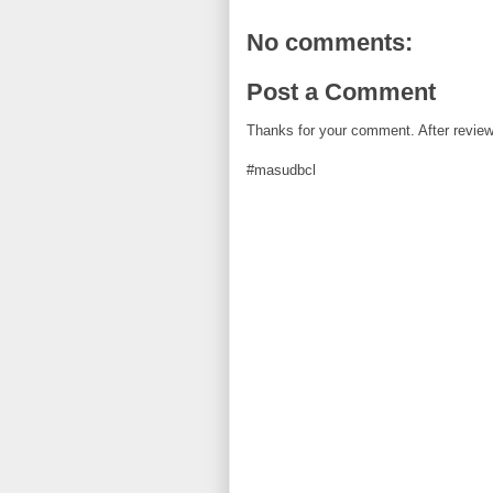
k
s
t
No comments:
Post a Comment
Thanks for your comment. After review i
#masudbcl