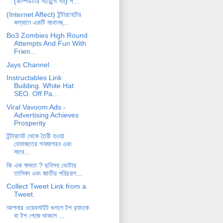
(কম্পিউটার সায়েন্সে সহ) প...
(Internet Affect) ইন্টারনেটের
কল্যানে একটি মাথানষ্...
Bo3 Zombies High Round
Attempts And Fun With
Frien...
Jays Channel
Instructables Link
Building. White Hat
SEO. Off Pa...
Viral Vavoom Ads -
Advertising Achieves
Prosperity
ইন্টারনেট থেকে তৈরী হওয়া
হেফাজতের গনজাগরন এবং
সাথে...
কি এক ক্ষমতা ? ছবিসহ ভোটার
তালিকা এবং জাতীয় পরিচয়প...
Collect Tweet Link from a
Tweet.
আপনার ওয়েবসাইট গুগলে টপ র‌্যাংকে
বা টপ পেজে থাকলে ...