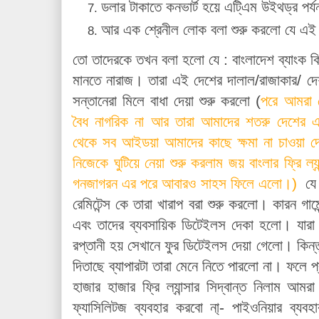
ডলার টাকাতে কনভার্ট হয়ে এটি্এম উইথড্র পর্
আর এক শ্রেনীল লোক বলা শুরু করলো যে এ
তো তাদেরকে তখন বলা হলো যে : বাংলাদেশ ব্যাংক কি 
মানতে নারাজ। তারা এই দেশের দালাল/রাজাকার/ দেশব
সন্তানেরা মিলে বাধা দেয়া শুরু করলো (
পরে আমরা খ
বৈধ নাগরিক না আর তারা আমাদের শতরু দেশের এজ
থেকে সব আইডয়া আমাদের কাছে ক্ষমা না চাওয়া দ
নিজেকে ঘুটিয়ে নেয়া শুরু করলাম জয় বাংলার ফ্রি ল
গনজাগরন এর পরে আবারও সাহস ফিলে এলো।)
যে র
রেমিটেন্স কে তারা খারাপ বরা শুরু করলো। কারন গার
এবং তাদের ব্যবসায়িক ডিটেইলস দেকা হলো। যারা
রপ্তানী হয় সেখানে ফুর ডিটেইলস দেয়া গেলো। কিন্তু ম
দিতাছে ব্যাপারটা তারা মেনে নিতে পারলো না। ফলে 
হাজার হাজার ফ্রি ল্যান্সার সিদ্বান্ত নিলাম আমর
ফ্যাসিলিটজ ব্যবহার করবো না্- পাইওনিয়ার ব্