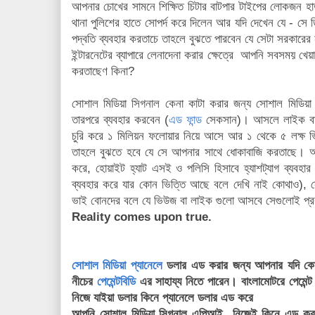
আপনার চোখের সামনে শিক্ষিত চিটার বাটপার টাইপের লোকজন হা
থানা পুলিশের হাতে সোপর্দ করে দিলেন আর যদি দেখেন যে - সে 
পদ্বতি ব্যবহার করতাচে তাহলে বুঝতে পারবেন যে সেটা সরকার
ইন্টারনেটের ব্যাপারে লেনাদেনা করার ক্ষেত্রে আপনি সবসময় খেয়াল
করতাছেণ কিনা?
সোশাল মিডিয়া সিগনাল কেনা কাটা করার জন্য সোশাল মিডিয়া 
তারপরে ব্যবহার করবেন (
এড ফান্ড
সেকসান)। আসলে লাইক বা ফ
চুরি করে ১ মিলিয়ন ফলোয়ার নিয়ে আসে আর ১ থেকে ৫ লক্ষ
তাহলে বুঝতে হবে যে সে আপনার সাথে ধোকাবাজি করতাছে। 
করে, হোয়াইট হ্যাট এসই ও পলিসি হিসাবে হ্যাশট্যাগ ব্যবহ
ব্যবহার করে যার কোন ভিত্তি আছে বলে দেখি নাই কোথাও), সো
ভাই বোনদের বলে যে ভিউজ বা লাইক গুলো আসবে সেগুলোই প্
Reality comes upon true.
সোশাল মিডিয়া প্যানেলে
ডলার এড করার জন্য আপনার যদি কো
নীচের
পেমেন্টবিডি
এর সাহায্য নিতে পারেন। বাংলামোটরে পেমেন
নিজে যাইয়া ডলার কিনে প্যানেলে ডলার এড করে
আপনি সোশাল মিডিয়া সিগনাল এপিআই নিজেই কিনে এড করত