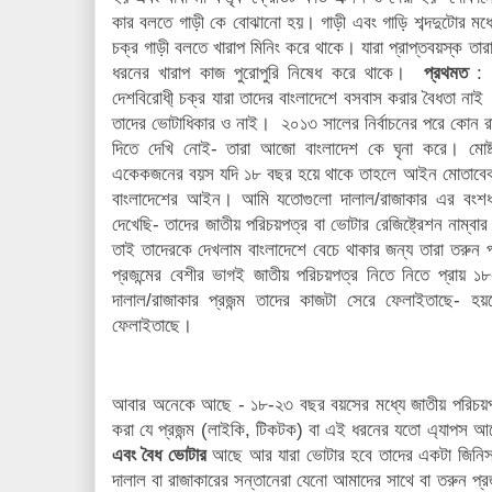
কার বলতে গাড়ী কে বোঝানো হয়। গাড়ী এবং গাড়ি শব্দদুটোর ম
চক্র গাড়ী বলতে খারাপ মিনিং করে থাকে। যারা প্রাপ্তবয়স্ক তা
ধরনের খারাপ কাজ পুরোপুরি নিষেধ করে থাকে।
প্রথমত
: এ
দেশবিরোধী্ চক্র যারা তাদের বাংলাদেশে বসবাস করার বৈধতা না
তাদের ভোটাধিকার ও নাই। ২০১৩ সালের নির্বাচনের পরে কোন র
দিতে দেখি নােই- তারা আজো বাংলাদেশ কে ঘৃনা করে। মোষ্
একেকজনের বয়স যদি ১৮ বছর হয়ে থাকে তাহলে আইন মোতাবেক 
বাংলাদেশের আইন। আমি যতোগুলো দালাল/রাজাকার এর বংশধরদ
দেখেছি- তাদের জাতীয় পরিচয়পত্র বা ভোটার রেজিষ্ট্রেশন নাম্ব
তাই তাদেরকে দেখলাম বাংলাদেশে বেচে থাকার জন্য তারা তরুন
প্রজন্মের বেশীর ভাগই জাতীয় পরিচয়পত্র নিতে নিতে প্রা
দালাল/রাজাকার প্রজন্ম তাদের কাজটা সেরে ফেলাইতাছে- হ
ফেলাইতাছে।
আবার অনেকে আছে - ১৮-২৩ বছর বয়সের মধ্যে জাতীয় পরিচয়পত্র
করা যে প্রজন্ম (লাইকি, টিকটক) বা এই ধরনের যতো এ্যাপস 
এবং বৈধ ভোটার
আছে আর যারা ভোটার হবে তাদের একটা জিনিস
দালাল বা রাজাকারের সন্তানেরা যেনো আমাদের সাথে বা তরুন প্রজন