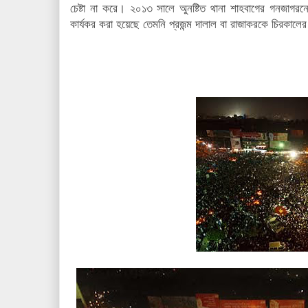
চেষ্টা না করে। ২০১৩ সালে অুনষ্টিত থানা শাহবাগের গনজাগর
কার্যকর করা হয়েছে তেমনি প্রজন্ম দালাল বা রাজাকরকে চিরকা