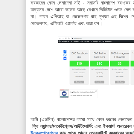
সরকারের কোন লেনাদেনা নাই - সরাসরি বাংলাদেশ ব্যাংকের
অন্যান্য দেশে আরো অনেক আছে যেখানে ডিজিটাল গুডস সেল ক
না। কারন এপিআই বা ডেভেলপার রাই দৃশ্যত এই বিশ্বে স
ডেভেলপার, এপিআই ওয়ার্কার এবং তারা বস।
আমি (এডমিন) বাংলাদেশের কারো সাথে কোন ধরনের লেনাদেন
ফ্রি ল্যান্সার/মার্কেটপ্লেস/আউটসোর্সিং এবং ইকমার্স
অনারেবল ক্
ইনকরপোরেশনের
কাছ থেকে আমার ওয়েবসাইটে ব্যবহারের অনুমতি