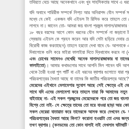
তবিয়তে বেচে আছে অনেকখানে এবং খুব সাহসিকতার সাথে এ 
যদি অবাধে শারিরীক সম্পর্কে লিপ্ত আর অনিরাপদ যৌন সম্পর্ক 
মধ্যে যে কেই একজন যদি এইডস টা রিসিভ করে তাহলে তো সে
লাগবে না। জানেন তো- আমরা জয় বাংলা প্রজন্ম দালাল/রাজাকা
১৮ বছর বয়সের আগে কোন ধরনের যৌন সম্পর্কে না জড়ানো 
স্বেচ্চায় এইডস কে গ্রহন করেন আর যদি সেটা ছড়িয়ে দেবার চেষ্ট
বিরোধী কাজ করতাছেন) তাহলে হয়তো দেখা যাবে যে- আপনাকে 
দিবালোকে গুলি করে মাইরা ফালাইয়া দিতে দ্বিধাবোধ করবে না (
এবং চোখের সামেনও দেখেছি অনেক দালাল/রাজাকার বা তাদের 
ফালাইতো
)। আমার কথাগুলোর সাথে আপনি মিল পাবেন যদি আপন
থেকে তৈরী হওয়া পুল পার্টি বা এই ধরনের ব্যাপার গুলোতে যারা প
পরিচয়পত্রের বৈধতা আছে বা তাদের কি জাতীয় পরিচয়পত্র আছে?
মেয়েদের এইখানে মেলামেশার সুযোগ আছে সেই ক্ষেত্রে এই দেশ
সাথে যদি এদের মেলামেশা করে তাহলে তারা কি আমাদের নতুন বা
যাইতাছে না- এই সকল প্রজন্মের মেয়েদেরকে পরে তো জয় বাং
বিশ্বে তো নাই- সে ক্ষেত্রে তাদের তো মরে যাওয়া ছাড়া আর ক
সকল মেয়েরা যাতায়াত করে তাদেরকে আসক করে দেখবেন যে- তা
পরিচয়পত্রের বৈধতা আছে কিনা? করোনা হওয়াটা তো এদর জন্
তখণ ব্যাপার। (কনডমের তো কোন বালাই নাই দেখলাম ঘাটাঘাটি