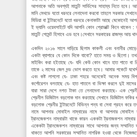
আপনাকে অতি অবশ্যই মার্চেন্ট সার্ভিসের সাহায্য নিতে হবে।
মানি মেথডে যতো ধরনরে লেনাদেনা করবো তাহলে সরকার সেখানে
মিডিয়া বা ইন্টারনেটে যতো ধরনরে কেনাকাটা আছে ষেকোনেই আপনাকে
ই ভ্যালি ওয়েবসাইটে যদি আপনি কোন প্রোডাক্ট কিনে থাকেন :
মার্চেন্ট পেমেন্ট হিসাবে এড হবে।সেখানে সরকারের রাজস্ব আয় 
একদিন ২০১৬ সালে দাড়িয়ে ছিলাম কাকলী এবং বনানীর মোড়ে-
একটা ব্যাপারে যে কোন দিকে যাবো? হাতে সময় ও ছিলো। তখন 
মাইকিং করা হইতাছে যে- যদি কেউ কোন খানে হাত পাতে বা রি
তাকে ২ মাসের জেল দন্ড ভোগ করতে হবে। আমার পকেটে যথেস্ট 
এবং কষ্ট লাগলো যে- ঢাকা শহরে অনেকেই অনেক সময় বিপদ
কর্পোরেশন বলতাছে যে- হাত পাতলে বা ভিক্ষা করলে দুই মাস
যারা সারা দেশে নগত টাকা তে লেনাদেনা করতাছে- এক শ্রে
শ্রেনীল ডিজিটাল বড়লোক দান করতাছে সেখানে ডিজিটাল ফকির গ
বড়লোক শ্রেনীর ইন্টারনেটে বিভিন্ন পন্য বা সেবা গ্রহন করে 
নামে আপনার মোবাইল নাম্বারের নামে বা আপনার মোবাইল ব
ট্রানজেকশন নাম্বারটা থাকে কারন এককটা ট্রনাজকশন নাম্বার 
একেকটা ট্রানজেকশন নাম্বারের সাথে আপনার জন্য সম্মানিত ভ্
থাকতে আপনি সরকারের সম্মানিত নাগরিক হওয়া থেকে নিজেজ