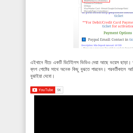
এইখানে নীচে একটি ডিটেইলস ভিডিও দেয়া আছে ভয়েস ছাড়া। আ
ব্লগ পোষ্টের সাথে অনেক কিছু বুঝতে পারবেন। পরবর্তীকালে আম
বুঝাইয়া দেবো।