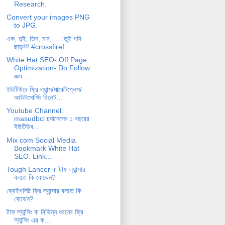
Research.
Convert your images PNG
to JPG.
এক, দুই, তিন, চার, .....তুই গদি
ছাড়!!! #crossfiref...
White Hat SEO- Off Page
Optimization- Do Follow
an...
ইউটিউবে ফ্রি ল্যান্স/মার্কেটপ্লেস/
আউটসোর্সিং রিলেট...
Youtube Channel:
masudbcl চ্যানেলের ১ বছরের
ইউটিউব...
Mix com Social Media
Bookmark White Hat
SEO. Link...
Tough Lancer বা টাফ ল্যান্সার
বলতে কি বোঝেন?
ক্রেইগলিষ্ট ফ্রি ল্যান্সার বলতে কি
বোঝেন?
টাফ ল্যান্সিং বা বিভিন্ন ধরনের ফ্রি
ল্যান্সিং এর ক...