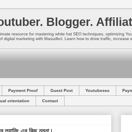
utuber. Blogger. Affiliat
imate resource for mastering white hat SEO techniques, optimizing Yo
f digital marketing with Masudbcl. Learn how to drive traffic, increa
Payment Proof
Guest Post
Youtubeseo
Pay
ual orientation
Contact
রি ল্যান্সিং এর কিছু নমুনা।