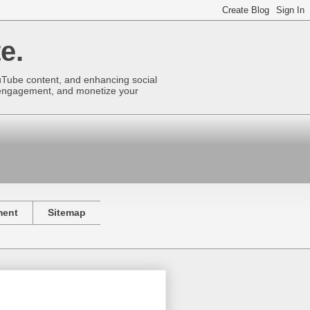
e.
uTube content, and enhancing social
se engagement, and monetize your
ment
Sitemap