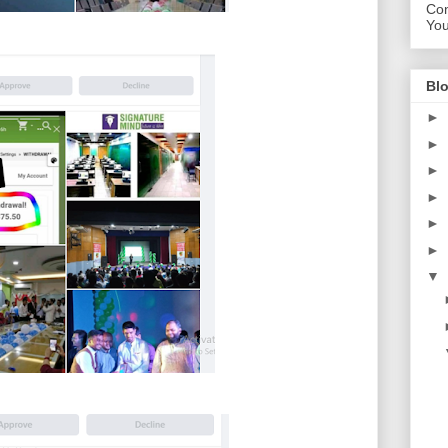
Con
Yo
Blo
►
►
►
►
►
►
▼