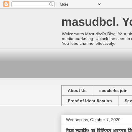
masudbcl. Yo
Welcome to Masudbcl's Blog! Your ult
media marketing. Unlock the secrets o
YouTube channel effectively.
About Us
seoclerks join
Proof of Identification
Sex
Wednesday, October 7, 2020
টাফ ল্যান্সিং বা বিভিন্ন ধরনের ফ্