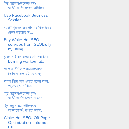
ফ্রি ল্যান্সার/মার্কেটপ্লেস/
আউটসোর্সিং জগতে এফিলিয়...
Use Facebook Business
Section.
মার্কেটপ্লেসের ওয়ার্কারদের বিহেভিয়ার
কেমন হইতাছে ড...
Buy White Hat SEO
services from SEOListly
by using...
বুকের চর্বি কম করুন / chest fat
burning workout at...
সোশাল মিডিয়া প্যানেলগুলোতে
সিগনাল জেনারেট করার ব্য...
থানায় গিয়ে আর গুনতে হবেনা টাকা,
পড়তে হবেনা বিড়ম্বন...
ফ্রি ল্যান্সার/মার্কেটপ্লেস/
আউটসোর্সিং জগতে পারসো...
ফ্রি ল্যান্সার/মার্কেটপ্লেস/
আউটসোর্সিং জগতে অর্ডার...
White Hat SEO- Off Page
Optimization- Internet
usi...