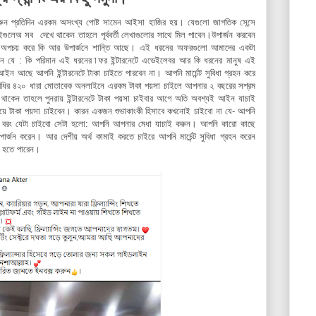
ন প্রতিদিন এরকম অসংখ্য পোষ্ট সামেন আইসা হাজির হয়। যেগুলো জাগতিক সেন্সে
েঅ সব দেখে থাকেন তাহলে পূর্ববর্তী লেখাগুলোর সাথে মিল পাবেন।উপার্জন করবেন
কে অপচয় করে কি আর উপার্জনে শান্তি আছে। এই ধরনের অফরগুলো আমাদের একটা
যে : কি পরিমান এই ধরনের াফর ইন্টারনেটে এভেইলেবর আর কি ধরনের মানুষ এই
 আছে আপনি ইন্টারনেটে টাকা চাইতে পারবেন না। আপনি মার্চেন্ট সুবিধা গ্রহন করে
দন্ডবিধির ৪২০ ধারা মোতাবেক অনলাইনে এরকম টাকা পয়সা চাইলে আপনার ২ বছরের সশ্রম
 থাকেন তাহলে পুনরায় ইন্টারনেটে টাকা পয়সা চাইবার আগে অতি অবশ্যই আইন যাচাই
িয়ে টাকা পয়সা চাইবেন। কারন একজন শুভাকাংকী হিসাবে কখনোই চাইবো না যে- আপনি
ন। বরং যেটা চাইবো সেটা হলো: আপনি আপনার মেধা যাচাই করুন। আপনি কারো কাছে
উপার্জন করেন। আর দেশীয় অর্থ কামাই করতে চাইরে আপনি মার্চেন্ট সুবিধা গ্রহন করেন
ন হতে পারেন।