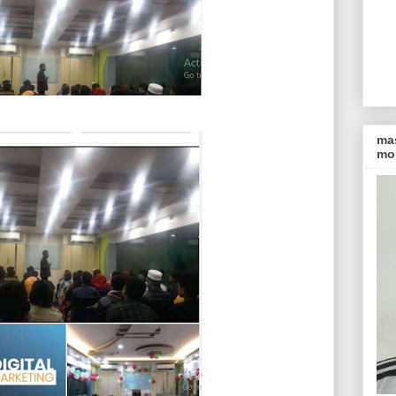
ma
mon