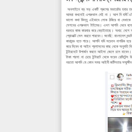
অনলাইনে বড় সড় একটি গ্রুপের মডারেটর হবার তরু
আমরা কখনোই এপরুভাল দেই না । আপ নি যদি িএইগুল
ভালো কথা কিন্তু এইভাবে লোক ঠকিয়ে বা মেধা
সেশনের এপরুভাল টাইমের। এখণ আপনি ভেবে বলেন 
ধরনরে কাজ কারবার করে বেড়াইতাছে। অথচ: দেশে আইন
প্রোডাক্ট সেল করতে পারবেন। শুনেছি: বাংলাদেশ 
কারাদন্ড হতে পারে। আপনি যদি সচেতন নাগরিক হয়ে
করে নিবেন বা আইন প্রশাসনের কাছ থেকে অনুমতি ন
ইন্টারনেটে উপার্জন করতে আইসা জেলে চলে যাবে
টাকা পয়সা না চেয়ে ইন্টারটে থেকে ফরেন রেমিটেন্স 
নয়তো আপনি যে কোন সময় আইনী জটিলতার সম্মুক্ষী